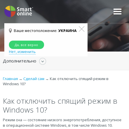
О КОМПАНИИ
НАША КОМАНДА
ОТЗЫВЫ КЛИЕНТОВ
УКРАИНА
Ваше местоположение:
УКРАИНА
АБОНЕНТСКОЕ ОБСЛУЖИВАНИЕ
Сделай сам
Да, все верно
Нет, изменить
Дополнительно
Главная
→
Сделай сам
→
Как отключить спящий режим в
Windows 10?
Как отключить спящий режим в
Windows 10?
Режим сна — состояние низкого энергопотребления, доступное
в операционной системе Windows, в том числе Windows 10.