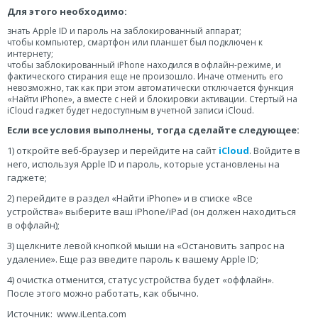
Для этого необходимо:
знать Apple ID и пароль на заблокированный аппарат;
чтобы компьютер, смартфон или планшет был подключен к
интернету;
чтобы заблокированный iPhone находился в офлайн-режиме, и
фактического стирания еще не произошло. Иначе отменить его
невозможно, так как при этом автоматически отключается функция
«Найти iPhone», а вместе с ней и блокировки активации. Стертый на
iCloud гаджет будет недоступным в учетной записи iCloud.
Если все условия выполнены, тогда сделайте следующее:
1) откройте веб-браузер и перейдите на сайт
iCloud
. Войдите в
него, используя Apple ID и пароль, которые установлены на
гаджете;
2) перейдите в раздел «Найти iPhone» и в списке «Все
устройства» выберите ваш iPhone/iPad (он должен находиться
в оффлайн);
3) щелкните левой кнопкой мыши на «Остановить запрос на
удаление». Еще раз введите пароль к вашему Apple ID;
4) очистка отменится, статус устройства будет «оффлайн».
После этого можно работать, как обычно.
Источник: www.iLenta.com