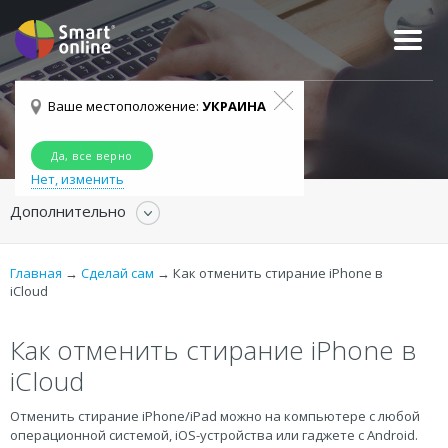
О КОМПАНИИ
НАША КОМАНДА
ОТЗЫВЫ КЛИЕНТОВ
УКРАИНА
Ваше местоположение:
УКРАИНА
АБОНЕНТСКОЕ ОБСЛУЖИВАНИЕ
Сделай сам
Да, все верно
Нет, изменить
Дополнительно
Главная
→
Сделай сам
→
Как отменить стирание iPhone в
iCloud
Как отменить стирание iPhone в
iCloud
Отменить стирание iPhone/iPad можно на компьютере с любой
операционной системой, iOS-устройства или гаджете с Android.